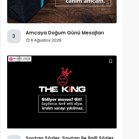
Amcaya Doğum Günü Mesajları
3
6 Ağustos 2026
Soytarı Sözler, Soytarı İle İlgili Sözler