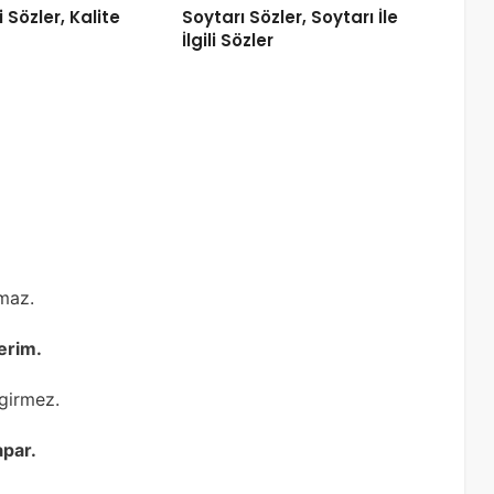
li Sözler, Kalite
Soytarı Sözler, Soytarı İle
İlgili Sözler
maz.
erim.
girmez.
apar.