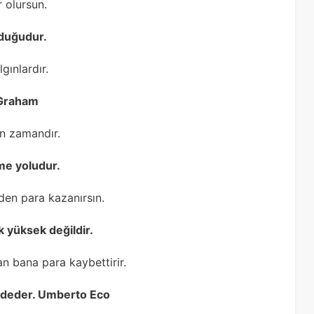
r olursun.
lduğudur.
gınlardır.
n Graham
ın zamandır.
me yoludur.
den para kazanırsın.
k yüksek değildir.
n bana para kaybettirir.
aydeder. Umberto Eco