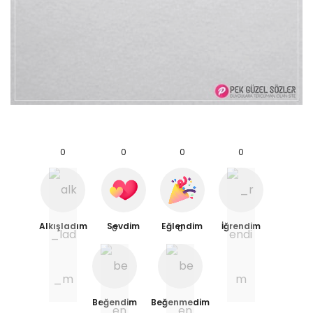
0
0
0
0
Alkışladım
Sevdim
Eğlendim
İğrendim
0
0
Beğendim
Beğenmedim