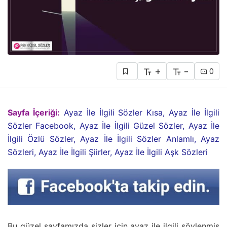
+
-
0
Sayfa İçeriği:
Ayaz İle İlgili Sözler Kısa, Ayaz İle İlgili
Sözler Facebook, Ayaz İle İlgili Güzel Sözler, Ayaz İle
İlgili Özlü Sözler, Ayaz İle İlgili Sözler Anlamlı, Ayaz
Sözleri, Ayaz İle İlgili Şiirler, Ayaz İle İlgili Aşk Sözleri
Bu güzel sayfamızda sizler için ayaz ile ilgili söylenmiş