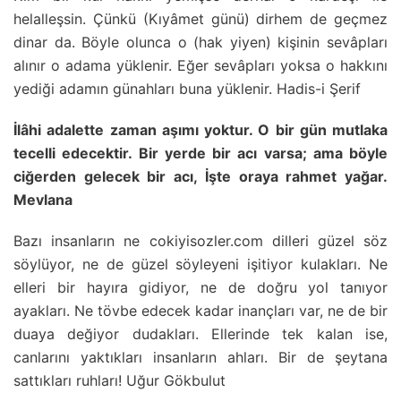
helalleşsin. Çünkü (Kıyâmet günü) dirhem de geçmez
dinar da. Böyle olunca o (hak yiyen) kişinin sevâpları
alınır o adama yüklenir. Eğer sevâpları yoksa o hakkını
yediği adamın günahları buna yüklenir. Hadis-i Şerif
İlâhi adalette zaman aşımı yoktur. O bir gün mutlaka
tecelli edecektir. Bir yerde bir acı varsa; ama böyle
ciğerden gelecek bir acı, İşte oraya rahmet yağar.
Mevlana
Bazı insanların ne cokiyisozler.com dilleri güzel söz
söylüyor, ne de güzel söyleyeni işitiyor kulakları. Ne
elleri bir hayıra gidiyor, ne de doğru yol tanıyor
ayakları. Ne tövbe edecek kadar inançları var, ne de bir
duaya değiyor dudakları. Ellerinde tek kalan ise,
canlarını yaktıkları insanların ahları. Bir de şeytana
sattıkları ruhları! Uğur Gökbulut