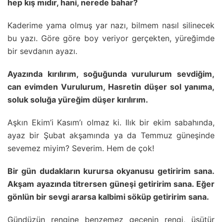
hep kış mıdır, hani, nerede bahar?
Kaderime yama olmuş yar nazı, bilmem nasıl silinecek
bu yazı. Göre göre boy veriyor gerçekten, yüreğimde
bir sevdanın ayazı.
Ayazında kırılırım, soğuğunda vurulurum sevdiğim,
can evimden Vurulurum, Hasretin düşer sol yanıma,
soluk soluğa yüreğim düşer kırılırım.
Aşkın Ekim’i Kasım’ı olmaz ki. Ilık bir ekim sabahında,
ayaz bir Şubat akşamında ya da Temmuz güneşinde
sevemez miyim? Severim. Hem de çok!
Bir gün dudakların kurursa okyanusu getiririm sana.
Akşam ayazında titrersen güneşi getiririm sana. Eğer
gönlün bir sevgi ararsa kalbimi söküp getiririm sana.
Gündüzün rengine benzemez gecenin rengi, üşütür