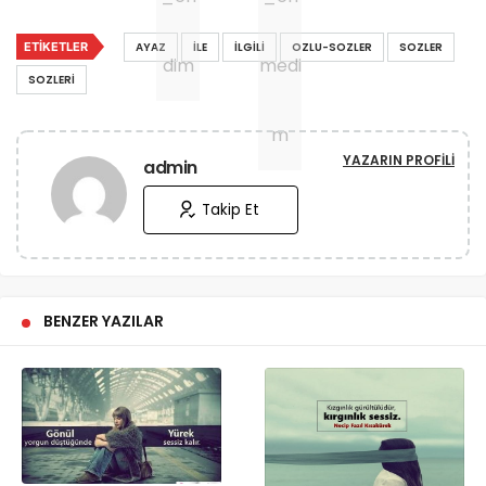
ETIKETLER
AYAZ
İLE
İLGILI
OZLU-SOZLER
SOZLER
SOZLERI
YAZARIN PROFILI
admin
Takip Et
BENZER YAZILAR