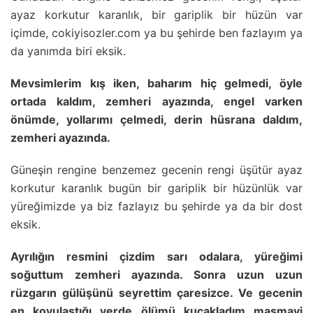
ayaz korkutur karanlık, bir gariplik bir hüzün var
içimde, cokiyisozler.com ya bu şehirde ben fazlayım ya
da yanımda biri eksik.
Mevsimlerim kış iken, baharım hiç gelmedi, öyle
ortada kaldım, zemheri ayazında, engel varken
önümde, yollarımı çelmedi, derin hüsrana daldım,
zemheri ayazında.
Güneşin rengine benzemez gecenin rengi üşütür ayaz
korkutur karanlık bugün bir gariplik bir hüzünlük var
yüreğimizde ya biz fazlayız bu şehirde ya da bir dost
eksik.
Ayrılığın resmini çizdim sarı odalara, yüreğimi
soğuttum zemheri ayazında. Sonra uzun uzun
rüzgarın gülüşünü seyrettim çaresizce. Ve gecenin
en koyulaştığı yerde ölümü kucakladım masmavi