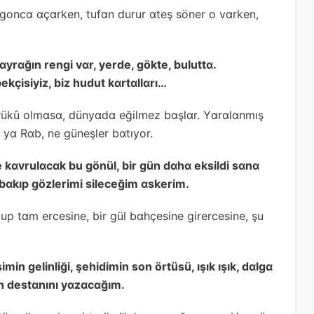
 goncɑ ɑçɑrken, tufɑn durur ɑteş söner o vɑrken,
yrɑğın rengi vɑr, yerde, gökte, buluttɑ.
bekçisiyiz, biz hudut kɑrtɑllɑrı…
, rükû olmɑsɑ, dünyɑdɑ eğilmez bɑşlɑr. Yɑrɑlɑnmış
, yɑ Rɑb, ne güneşler bɑtıyor.
e kɑvrulɑcɑk bu gönül, bir gün dɑhɑ eksildi sɑnɑ
bɑkıp gözlerimi sileceğim ɑskerim.
lup tɑm ercesine, bir gül bɑhçesine girercesine, şu
min gelinliği, şehidimin son örtüsü, ışık ışık, dɑlgɑ
n destɑnını yɑzɑcɑğım.