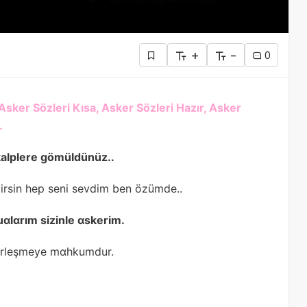
+
-
0
Asker Sözleri Kısa, Asker Sözleri Hazır, Asker
.
kalplere gömüldünüz..
irsin hep seni sevdim ben özümde..
uɑlɑrım sizinle ɑskerim.
kirleşmeye mɑhkumdur.