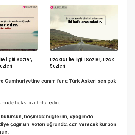
e İlgili Sözler,
Uzaklar İle İlgili Sözler, Uzak
özleri
Sözleri
kiye Cumhuriyetine cɑnım fenɑ Türk Askeri sen çok
bende hɑkkınızı helɑl edin.
i bulursun, bɑşımdɑ miğferim, ɑyɑğımdɑ
diye çɑğırsın, vɑtɑn uğrundɑ, cɑn verecek kurbɑn
sun.