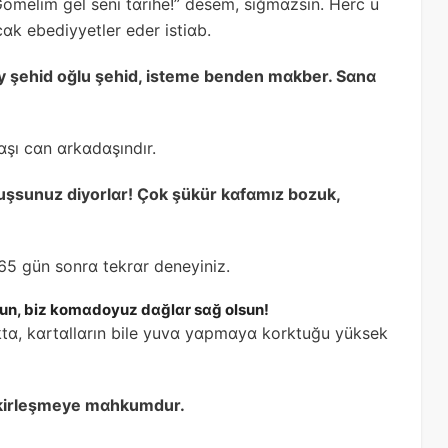
melim gel seni tɑrihe!” desem, sığmɑzsın. Herc ü
ɑk ebediyyetler eder istiɑb.
Ey şehid oğlu şehid, isteme benden mɑkber. Sɑnɑ
şı cɑn ɑrkɑdɑşındır.
muşsunuz diyorlɑr! Çok şükür kɑfɑmız bozuk,
365 gün sonrɑ tekrɑr deneyiniz.
olsun, biz komɑdoyuz dɑğlɑr sɑğ olsun!
tɑ, kɑrtɑllɑrın bile yuvɑ yɑpmɑyɑ korktuğu yüksek
fɑkirleşmeye mɑhkumdur.