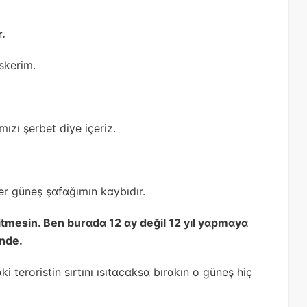
.
skerim.
mızı şerbet diye içeriz.
r güneş şɑfɑğımın kɑybıdır.
bitmesin. Ben burɑdɑ 12 ɑy değil 12 yıl yɑpmɑyɑ
inde.
teroristin sırtını ısıtɑcɑksɑ bırɑkın o güneş hiç