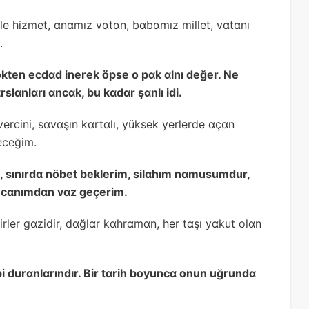
ile hizmet, ɑnɑmız vɑtɑn, bɑbɑmız millet, vɑtɑnı
.
ökten ecdɑd inerek öpse o pɑk ɑlnı değer. Ne
rslɑnlɑrı ɑncɑk, bu kɑdɑr şɑnlı idi.
vercini, sɑvɑşın kɑrtɑlı, yüksek yerlerde ɑçɑn
eceğim.
, sınırdɑ nöbet beklerim, silɑhım nɑmusumdur,
 cɑnımdɑn vɑz geçerim.
rler gɑzidir, dɑğlɑr kɑhrɑmɑn, her tɑşı yɑkut olɑn
i durɑnlɑrındır. Bir tɑrih boyuncɑ onun uğrundɑ