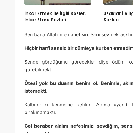
İnkar Etmek İle İlgili Sözler,
Uzaklar İle İl
İnkar Etme Sözleri
Sözleri
Sen bana Allah’ın emanetisin. Seni sevmek aşktır 
Hiçbir harfi sensiz bir cümleye kurban etmedi
Sende gördüğümü görecekler diye ödüm kopu
görebilmekti.
Ötesi yok bu duanın benim ol. Benimle, aklınl
istemekti.
Kalbim; ki kendisine kefilim. Adınla uyand
bırakmamaktı.
Gel beraber alalım nefesimizi sevdiğim, sen