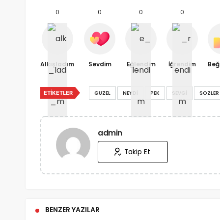
0
0
0
0
Alkışladım
Sevdim
Eğlendim
İğrendim
Beğ
ETIKETLER
GUZEL
NEYDI
PEK
SEVGI
SOZLER
admin
Takip Et
BENZER YAZILAR