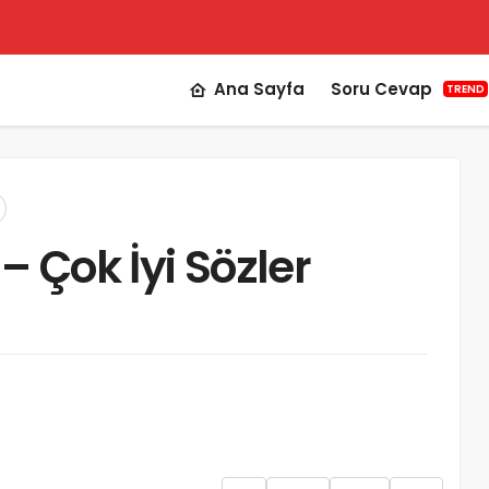
Ana Sayfa
Soru Cevap
TREND
– Çok İyi Sözler