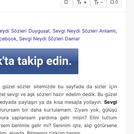
+
-
0
eydi Sözleri Duygusal, Sevgi Neydi Sözleri Anlamlı,
Facebook, Sevgi Neydi Sözleri Damar
ı güzel sözler sitemizde bu sayfada da sizler için
zel sevgi ve aşk sözleri hazır edelim dedik. Bu güzel
medyada paylaşın ya da kısa mesajla yollayın.
Sevgi
. Durursam bir daha kurtulamam. Ziyanı yok, gülüşü
ra saplansam yardıma gelir misin? Elini tuttum
ersem benimle gelir mi? Seninim işte, alıp götürsene
lım, elveda. Bitmemiş türküm benim.