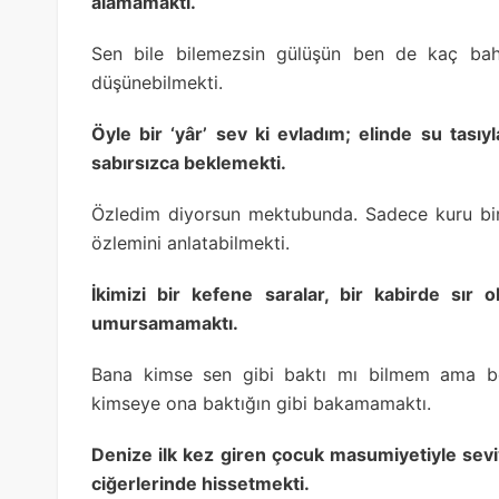
alamamaktı.
Sen bile bilemezsin gülüşün ben de kaç baha
düşünebilmekti.
Öyle bir ‘yâr’ sev ki evladım; elinde su tasıy
sabırsızca beklemekti.
Özledim diyorsun mektubunda. Sadece kuru bir
özlemini anlatabilmekti.
İkimizi bir kefene saralar, bir kabirde sır
umursamamaktı.
Bana kimse sen gibi baktı mı bilmem ama b
kimseye ona baktığın gibi bakamamaktı.
Denize ilk kez giren çocuk masumiyetiyle sev
ciğerlerinde hissetmekti.