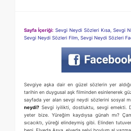
Sayfa İçeriği:
Sevgi Neydi Sözleri Kısa, Sevgi N
Sevgi Neydi Sözleri Film, Sevgi Neydi Sözleri 
Sevgiye aşka dair en güzel sözlerin yer aldığ
tarihin en duygusal aşk filminden esinlenerek gü
sayfada yer alan sevgi neydi sözlerini sosyal 
neydi?
Sevgi iyilikti, dostluktu, sevgi emekti
yeter bize. Yüreğim kaydıysa günah mı? Çamu
sıcacıktı, yüreği elindeymiş gibi. Elinden tutuv
beni. Elveda Asya, elveda selvi boylum al yazma