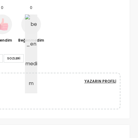
0
0
endim
Beğenmedim
SOZLERI
YAZARIN PROFILI