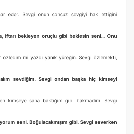
r eder. Sevgi onun sonsuz sevgiyi hak ettiğini
la, iftarı bekleyen oruçlu gibi beklesin seni… Onu
 özledim mi yazdı yanık yüreğin. Sevgi özlemekti,
 olalım sevdiğim. Sevgi ondan başka hiç kimseyi
en kimseye sana baktığım gibi bakmadım. Sevgi
iyorum seni. Boğulacakmışım gibi. Sevgi severken