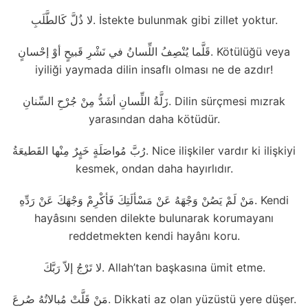
لا ذُلَّ كَالطَّلَبِ. İstekte bulunmak gibi zillet yoktur.
قَلَّما يُنْصِفُ اللِّسانُ في نَشْرِ قَبيحٍ أوْ إحْسانٍ. Kötülüğü veya
iyiliği yaymada dilin insaflı olması ne de azdır!
زَلَّةُ اللِّسانِ أشَدُّ مِنْ جُرْحِ السِّنانِ. Dilin sürçmesi mızrak
yarasından daha kötüdür.
رُبَّ مُواصَلَةٍ خَيٍرٌ مِنْها القَطيعَةُ. Nice ilişkiler vardır ki ilişkiyi
kesmek, ondan daha hayırlıdır.
مَنْ لَمْ يَصُنْ وَجْهَهُ عَنْ مَسْألَتِكَ فَأكْرِمْ وَجْهَكَ عَنْ رَدِّهِ. Kendi
hayâsını senden dilekte bulunarak korumayanı
reddetmekten kendi hayânı koru.
لا تَرْجُ إلاّ رَبَّكَ. Allah’tan başkasına ümit etme.
مَنْ قَلَّتْ مُبالاتُهُ صُرعَ. Dikkati az olan yüzüstü yere düşer.