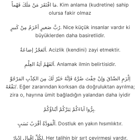
مَا افْتَقَرَ مَنْ مَلَكَ فَهْماً. Kim anlama (kudretine) sahip
olursa fakir olmaz
رُبَّ صَغيرٍ أحْزَمُ مِنْ كَبيرٍ. Nice küçük insanlar vardır ki
büyüklerden daha basiretlidir.
اَلعَجْزُ إضاعَةٌ. Acizlik (kendini) zayi etmektir.
اَلفَهْمُ آيَةُ العِلْمِ. Anlamak ilmin belirtisidir.
اِلْزَمِ الصِّدْقَ وَإنْ خِفْتَ ضُرَّهُ فَإنَّهُ خَيْرٌ لَكَ مِنَ الكِذْبِ المَرْجُوِّ
نَفْعُهُ/. Eğer zararından korksan da doğruluktan ayrılma;
zira o, hayrına ümit bağladığın yalandan daha iyidir
بِرُّوا آباءَكُمْ يَبَرَّكُمْ أبْناؤُكُمْ.
اَلْمَوَدَّةُ أقْرَبُ نَسَبٍ. Dostluk en yakın hısımlıktır.
لِكُلِّ إقْبالٍ إدْبارٌ. Her talihin bir sırt çevirmesi vardır.