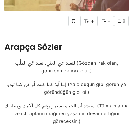
+
-
0
Arapça Sözler
لبَعيدُ عنِ العيْنِ، بَعيدٌ عَنِ القلْبِ (Gözden ırak olan,
gönülden de ırak olur.)
إما اُبدُ كما كنت أو كن كما تبدو (Ya olduğun gibi görün ya
göründüğün gibi ol.)
ستجد أن الحياة تستمر رغم كل آلامك ومعاناتك. (Tüm acılarına
ve ıstıraplarına rağmen yaşamın devam ettiğini
göreceksin.)