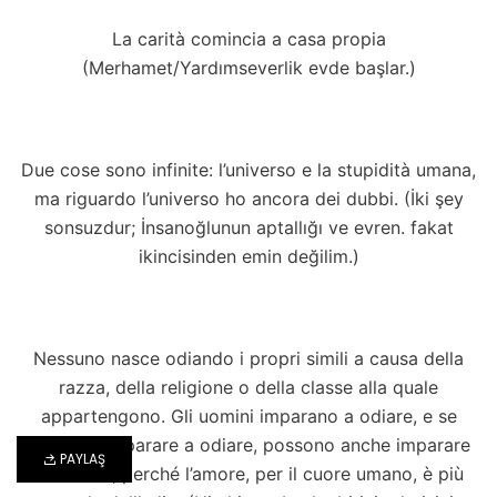
La carità comincia a casa propia
(Merhamet/Yardımseverlik evde başlar.)
Due cose sono infinite: l’universo e la stupidità umana,
ma riguardo l’universo ho ancora dei dubbi. (İki şey
sonsuzdur; İnsanoğlunun aptallığı ve evren. fakat
ikincisinden emin değilim.)
Nessuno nasce odiando i propri simili a causa della
razza, della religione o della classe alla quale
appartengono. Gli uomini imparano a odiare, e se
possono imparare a odiare, possono anche imparare
PAYLAŞ
ad amare, perché l’amore, per il cuore umano, è più