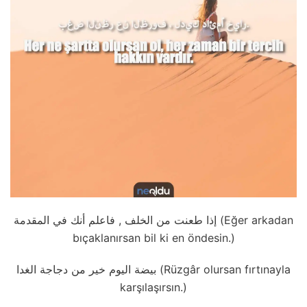
إذا طعنت من الخلف , فاعلم أنك في المقدمة (Eğer arkadan
bıçaklanırsan bil ki en öndesin.)
بيضة اليوم خير من دجاجة الغدا (Rüzgâr olursan fırtınayla
karşılaşırsın.)