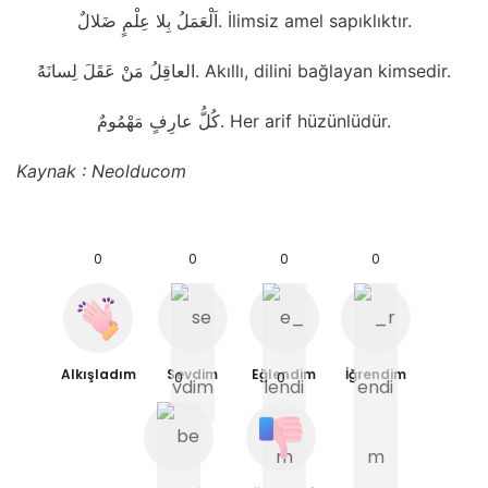
اَلْعَمَلُ بِلا عِلْمٍ ضَلالٌ. İlimsiz amel sapıklıktır.
َالعاقِلُ مَنْ عَقَلَ لِسانَهُ. Akıllı, dilini bağlayan kimsedir.
كُلُّ عارِفٍ مَهْمُومٌ. Her arif hüzünlüdür.
Kaynak : Neolducom
0
0
0
0
Alkışladım
Sevdim
Eğlendim
İğrendim
0
0