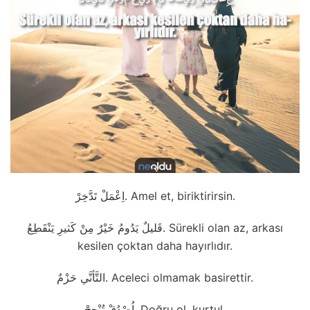
اِعْمَلْ تَدَّخِرْ. Amel et, biriktirirsin.
قَليلٌ يَدُومُ خَيْرٌ مِنْ كَثيرِ يَنْقَطِعُ. Sürekli olan az, arkası
kesilen çoktan daha hayırlıdır.
التَّأنَّي حَزْمٌ. Aceleci olmamak basirettir.
اُصْدُقْ تُنْجِحْ. Doğru ol, kurtul.