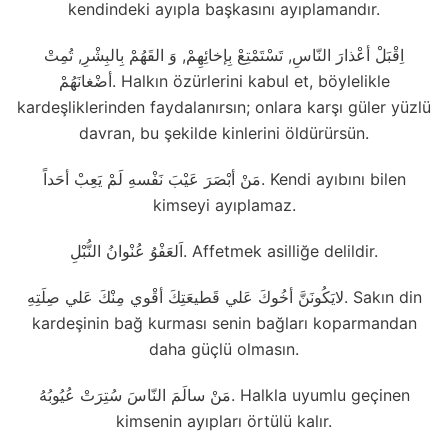
kendindeki ayıpla başkasını ayıplamandır.
اِقْبَلْ أعْذارَ النّاسِ, تَسْتَمْتِعْ بِإخائِهِمْ, وَ القَهُمْ بِالبِشْرِ, تُمِتْ
أضْغانَهُمْ. Halkın özürlerini kabul et, böylelikle
kardeşliklerinden faydalanırsın; onlara karşı güler yüzlü
davran, bu şekilde kinlerini öldürürsün.
مَنْ أبْصَرَ عَيْبَ نَفْسهِ لَمْ يَعِبْ أحَداً. Kendi ayıbını bilen
kimseyi ayıplamaz.
اَلعَفْوُ عُنْوانُ النُّبْلِ. Affetmek asilliğe delildir.
لايَكُونَنَّ أخُوكَ عَلي قَطيعَتِكَ أقْوي مِنْكَ عَلي صِلَتِهِ. Sakın din
kardeşinin bağ kurması senin bağları koparmandan
daha güçlü olmasın.
مَنْ سالَمَ النّاسَ سُتِرَتْ عُيُوبُهُ. Halkla uyumlu geçinen
kimsenin ayıpları örtülü kalır.