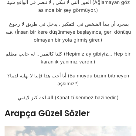
العين التي لا تبكي , لا تبصر في الواقع شيئاً (Ağlamayan göz
aslında bir şey görmüyor.)
بمجرد أن يبدأ الشخص في التفكير ، يدخل في طريق لا رجوع
فيه. (İnsan bir kere düşünmeye başlayınca, geri dönüşü
olmayan bir yola girmiş girer.)
كلنا كالقمر .. له جانب مظلم (Hepimiz ay gibiyiz… Hep bir
karanlık yanımız vardır.)
أنا أحب هذا فإننا لا نهاية لدينا؟ (Bu muydu bizim bitmeyen
aşkımız?)
القناعة كنز لايفني (Kanat tükenmez hazinedir.)
Arapça Güzel Sözler