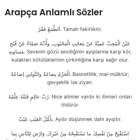
Arapça Anlamlı Sözler
اَلطَّمَعُ فَقْرٌ. Tamah fakirliktir.
عَيْنُ الْمُحِبِّ عَمِيَّةٌ عَنْ مَعائِبِ الْمَحْبُوبِ, وأُذُنُهُ صَمّاءٌ عَنْ قُبْحِ
مَساويهِ. Sevenin gözü sevdiğinin ayıplarına karşı kör,
kulakları kötülüklerinin çirkinliğine karşı sağır olur.
الْحَزْمُ بِضاعَةٌ والتَّوانِي إضاعَةٌ. Basiretlilik, mal-mülktür;
gevşeklik ise ziyan.
رُبَّ عالِمٍ قَتَلَهُ عِلْمُهُ. Nice alimler vardır ki ilimleri onları
öldürür.
َتأَمُّلُ العَيْبِ عَيْبٌ. Ayıbı düşünmek dahi ayıptır.
اسْتَقْبِحْ مِنْ نَفْسِكَ ما تَسْتَقْبِحُهُ مِنْ غَيْرِكَ, وَارْضَ لِلنّاسِ بِما