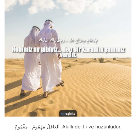
اَلعاقِلُ مَهْمُومٌ , مَغْمُومٌ. Akıllı dertli ve hüzünlüdür.