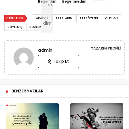
Beğendim
Beğenmedim
ETIKETLER
ARAPÇA
ARAPLARIN
ATASÖZLERI
OLDUĞU
SÖYLEMIŞ
SOZLER
YAZARIN PROFILI
admin
Takip Et
BENZER YAZILAR