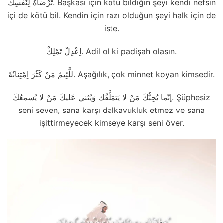
تَرْضاهُ لِنَفْسِكَ. Başkası için kötü bildiğin şeyi kendi nefsin
içi de kötü bil. Kendin için razı olduğun şeyi halk için de
iste.
اِعْدِلْ تَمْلِكْ. Adil ol ki padişah olasın.
َللَّئِيمُ مَنْ كَثُرَ اِمْتِنانُهُ. Aşağılık, çok minnet koyan kimsedir.
إنّما يُحِبُّكَ مَنْ لا يَتمَلَّقُك وَيُثني عَليكَ مَنْ لا يُسمعُكَ. Şüphesiz
seni seven, sana karşı dalkavukluk etmez ve sana
işittirmeyecek kimseye karşı seni över.