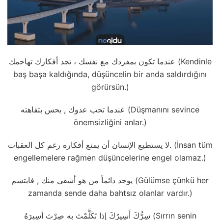
عندما تكون بمفردك مع نفسك ، تجد أفكارك تهاجمك (Kendinle
baş başa kaldığında, düşüncelin bir anda saldırdığını
görürsün.)
عندما تحب عدوك , يحس بتفاهته (Düşmanını sevince
önemsizliğini anlar.)
لا يستطيع الإنسان أن يمنع أفكاره رغم كل العقبات. (İnsan tüm
engellemelere rağmen düşüncelerine engel olamaz.)
يوجد دائماً من هو أشقى منك , فابتسم (Gülümse çünkü her
zamanda sende daha bahtsız olanlar vardır.)
سِرُّكَ أَسِيرُكَ إِذا تَكَلَّمْتَ بِه صِرْتَ أسِيرَهُ (Sırrın senin