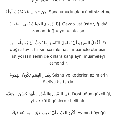
مَنْ رَجاكَ فَلا تُخَيِّبْ أمَلَهُ. Sana umudu olanı ümitsiz etme.
إذَا ازْدَحَمَ الجَوابُ نُفِيَ الصَّوابُ. Cevap üst üste yığıldığı
zaman doğru yol uzaklaşır.
أعْدَلُ السيرَةِ أنْ تُعامِلَ النّاسَ بِما تُجِبُّ أنْ يُعامِلُوكَ بِهِ. En
doğru tavır, halkın seninle nasıl muamele etmesini
istiyorsan senin de onlara karşı aynı muameleyi
etmendir.
بِقَدرِ الهِمَمِ تَكُونُ الهُمُومُ. Sıkıntı ve kederler, azimlerin
ölçüsü kadardır.
فِي الضّيق‌ِ وَالشِّدَّةِ يَظْهَرُ حُسْنُ المَوَدَّةِ. Dostluğun güzelliği,
iyi ve kötü günlerde belli olur.
أكْبَرُ العَيْبِ أنْ تَعيبَ غَيْرَكَ بِما هُوَ فيكَ. Ayıbın büyüğü