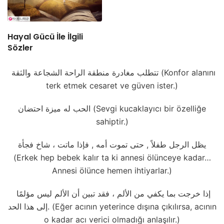
Hayal Gücü İle İlgili
Sözler
تتطلب مغادرة منطقة الراحة الشجاعة والثقة (Konfor alanını
terk etmek cesaret ve güven ister.)
الحب له ميزة احتضان (Sevgi kucaklayıcı bir özelliğe
sahiptir.)
يظل الرجل طفلاً , حتى تموت أمه , فإذا ماتت ، شاخ فجأة
(Erkek hep bebek kalır ta ki annesi ölünceye kadar…
Annesi ölünce hemen ihtiyarlar.)
إذا خرجت بما يكفي من الألم ، فقد تبين أن الألم ليس مؤلمًا
إلى هذا الحد. (Eğer acının yeterince dışına çıkılırsa, acının
o kadar acı verici olmadığı anlaşılır.)