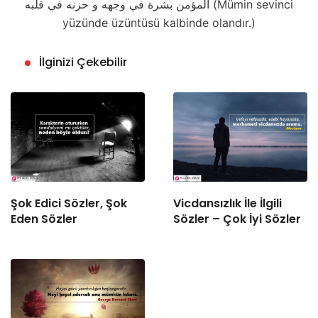
المؤمن بشرة في وجهه و حزنه في قلبه (Mümin sevinci
yüzünde üzüntüsü kalbinde olandır.)
İlginizi Çekebilir
Şok Edici Sözler, Şok
Vicdansızlık İle İlgili
Eden Sözler
Sözler – Çok İyi Sözler