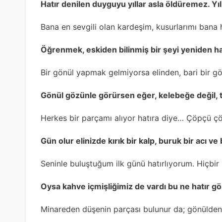
Hatır denilen duyguyu yıllar asla öldüremez. Yıll
Bana en sevgili olan kardeşim, kusurlarımı bana 
Öğrenmek, eskiden bilinmiş bir şeyi yeniden ha
Bir gönül yapmak gelmiyorsa elinden, bari bir gö
Gönül gözünle görürsen eğer, kelebeğe değil, tı
Herkes bir parçamı alıyor hatıra diye… Çöpçü ç
Gün olur elinizde kırık bir kalp, buruk bir acı ve b
Seninle buluştuğum ilk günü hatırlıyorum. Hiçbi
Oysa kahve içmişliğimiz de vardı bu ne hatır g
Minareden düşenin parçası bulunur da; gönülde