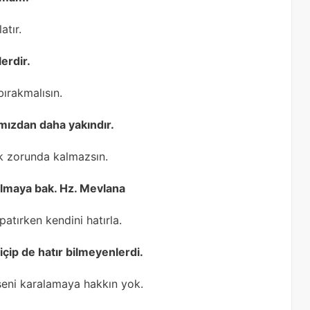
atır.
erdir.
bırakmalısın.
ımızdan daha yakındır.
k zorunda kalmazsın.
almaya bak. Hz. Mevlana
patırken kendini hatırla.
içip de hatır bilmeyenlerdi.
 seni karalamaya hakkın yok.