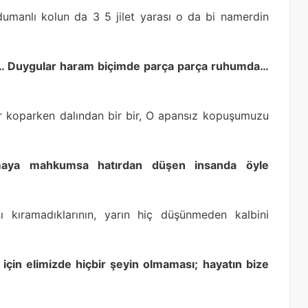
 dumanlı kolun da 3 5 jilet yarası o da bi namerdin
a… Duygular haram biçimde parça parça ruhumda…
lar koparken dalından bir bir, O apansız kopuşumuzu
maya mahkumsa hatırdan düşen insanda öyle
ı kıramadıklarının, yarın hiç düşünmeden kalbini
 için elimizde hiçbir şeyin olmaması; hayatın bize