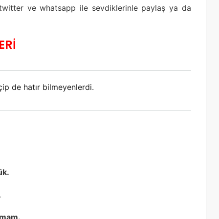
 twitter ve whatsapp ile sevdiklerinle paylaş ya da
ERİ
ip de hatır bilmeyenlerdi.
ük.
.
lamam.