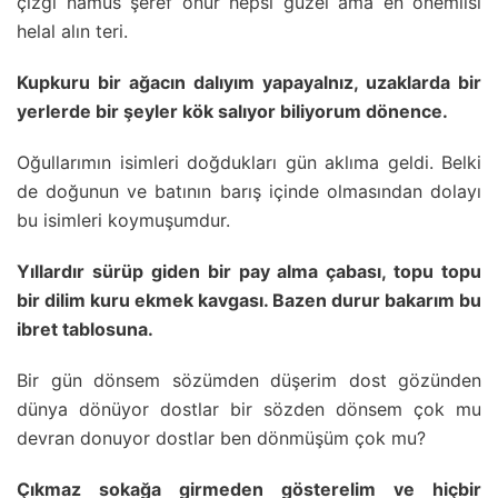
çizgi namus şeref onur hepsi güzel ama en önemlisi
helal alın teri.
Kupkuru bir ağacın dalıyım yapayalnız, uzaklarda bir
yerlerde bir şeyler kök salıyor biliyorum dönence.
Oğullarımın isimleri doğdukları gün aklıma geldi. Belki
de doğunun ve batının barış içinde olmasından dolayı
bu isimleri koymuşumdur.
Yıllardır sürüp giden bir pay alma çabası, topu topu
bir dilim kuru ekmek kavgası. Bazen durur bakarım bu
ibret tablosuna.
Bir gün dönsem sözümden düşerim dost gözünden
dünya dönüyor dostlar bir sözden dönsem çok mu
devran donuyor dostlar ben dönmüşüm çok mu?
Çıkmaz sokağa girmeden gösterelim ve hiçbir