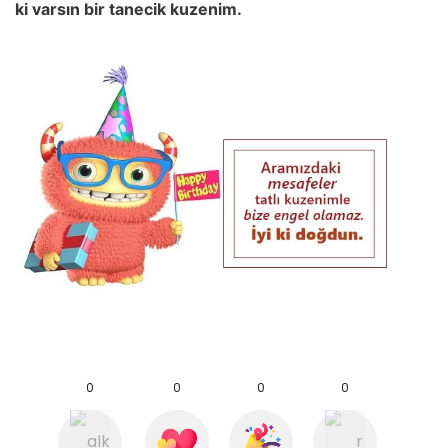
ki varsın bir tanecik kuzenim.
0
0
0
0