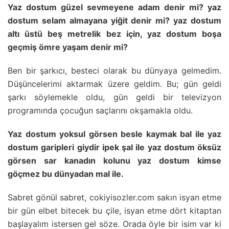
Yaz dostum güzel sevmeyene adam denir mi? yaz
dostum selam almayana yiğit denir mi? yaz dostum
altı üstü beş metrelik bez için, yaz dostum boşa
geçmiş ömre yaşam denir mi?
Ben bir şarkıcı, besteci olarak bu dünyaya gelmedim.
Düşüncelerimi aktarmak üzere geldim. Bu; gün geldi
şarkı söylemekle oldu, gün geldi bir televizyon
programında çocuğun saçlarını okşamakla oldu.
Yaz dostum yoksul görsen besle kaymak bal ile yaz
dostum garipleri giydir ipek şal ile yaz dostum öksüz
görsen sar kanadın kolunu yaz dostum kimse
göçmez bu dünyadan mal ile.
Sabret gönül sabret, cokiyisozler.com sakın isyan etme
bir gün elbet bitecek bu çile, isyan etme dört kitaptan
başlayalım istersen gel söze. Orada öyle bir isim var ki