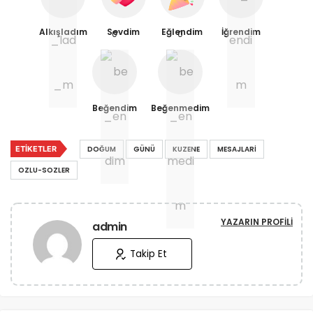
Alkışladım
Sevdim
Eğlendim
İğrendim
0
0
Beğendim
Beğenmedim
ETIKETLER
DOĞUM
GÜNÜ
KUZENE
MESAJLARI
OZLU-SOZLER
YAZARIN PROFILI
admin
Takip Et