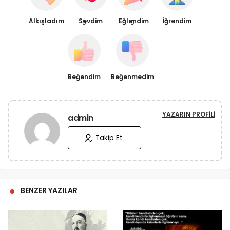
Alkışladım
Sevdim
Eğlendim
İğrendim
0
0
Beğendim
Beğenmedim
YAZARIN PROFILI
admin
Takip Et
BENZER YAZILAR