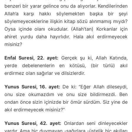
benzeri bir yarar gelince onu da alıyorlar. Kendilerinden
Allah’a karşı hakkı söylemekten başka bir şeyi
söylemeyeceklerine ilişkin kitap sözü alınmamış mıydı?
Oysa içinde olanı okudular. (Allah’tan) Korkanlar için
ahiret yurdu daha hayırlıdır. Hala akıl erdirmeyecek
misiniz?
Enfal Suresi, 22. ayet:
Gerçek şu ki, Allah Katında,
yerde debelenenlerin en kötüsü, (bir türlü) akıl
erdirmez olan sağırlar ve dilsizlerdir.
Yunus Suresi, 16. ayet:
De ki: “Eğer Allah dileseydi,
onu size okumazdım ve onu size bildirmezdi. Ben
ondan önce sizin içinizde bir ömür sürdüm. Siz yine de
akıl erdirmeyecek misiniz?”
Yunus Suresi, 42. ayet:
Onlardan seni dinleyecekler
vardır. Ama hiç duymayan -sağırlara -üstelik hiç akılları