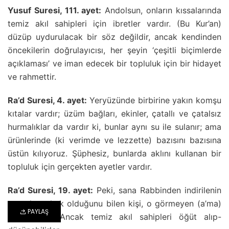
Yusuf Suresi, 111. ayet:
Andolsun, onların kıssalarında
temiz akıl sahipleri için ibretler vardır. (Bu Kur’an)
düzüp uydurulacak bir söz değildir, ancak kendinden
öncekilerin doğrulayıcısı, her şeyin ‘çeşitli biçimlerde
açıklaması’ ve iman edecek bir topluluk için bir hidayet
ve rahmettir.
Ra’d Suresi, 4. ayet:
Yeryüzünde birbirine yakın komşu
kıtalar vardır; üzüm bağları, ekinler, çatallı ve çatalsız
hurmalıklar da vardır ki, bunlar aynı su ile sulanır; ama
ürünlerinde (ki verimde ve lezzette) bazısını bazısına
üstün kılıyoruz. Şüphesiz, bunlarda aklını kullanan bir
topluluk için gerçekten ayetler vardır.
Ra’d Suresi, 19. ayet:
Peki, sana Rabbinden indirilenin
gerçekten hak olduğunu bilen kişi, o görmeyen (a’ma)
PAYLAŞ
gibi midir? Ancak temiz akıl sahipleri öğüt alıp-