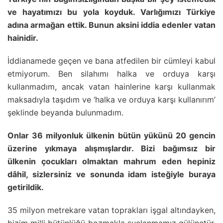
ve hayatımızı bu yola koyduk. Varlığımızı Türkiye
adına armağan ettik. Bunun aksini iddia edenler vatan
hainidir.
İddianamede geçen ve bana atfedilen bir cümleyi kabul
etmiyorum. Ben silahımı halka ve orduya karşı
kullanmadım, ancak vatan hainlerine karşı kullanmak
maksadıyla taşıdım ve ‘halka ve orduya karşı kullanırım’
şeklinde beyanda bulunmadım.
Onlar 36 milyonluk ülkenin bütün yükünü 20 gencin
üzerine yıkmaya alışmışlardır. Bizi bağımsız bir
ülkenin çocukları olmaktan mahrum eden hepiniz
dâhil, sizlersiniz ve sonunda idam isteğiyle buraya
getirildik.
35 milyon metrekare vatan toprakları işgal altındayken,
bizim milli bütünlüğü bozmakla suçlanmamız gülünçtür.