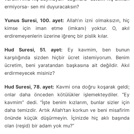
ermiyorsa- sen mi duyuracaksın?
Yunus Suresi, 100. ayet:
Allah’ın izni olmaksızın, hiç
kimse için iman etme (imkanı) yoktur. O, akıl
erdiremeyenlerin üzerine iğrenç bir pislik kılar.
Hud Suresi, 51. ayet:
Ey kavmim, ben bunun
karşılığında sizden hiçbir ücret istemiyorum. Benim
ücretim, beni yaratandan başkasına ait değildir. Akıl
erdirmeyecek misiniz?
Hud Suresi, 78. ayet:
Kavmi ona doğru koşarak geldi;
onlar daha önceden kötülükler işlemekteydiler. “Ey
kavmim” dedi. “İşte benim kızlarım, bunlar sizler için
daha temizdir. Artık Allah’tan korkun ve beni misafirim
önünde küçük düşürmeyin. İçinizde hiç aklı başında
olan (reşid) bir adam yok mu?”