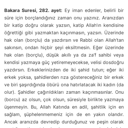
Bakara Suresi, 282. ayet:
Ey iman edenler, belirli bir
süre için borçlandığınız zaman onu yazınız. Aranızdan
bir katip doğru olarak yazsın, katip Allah’ın kendisine
öğrettiği gibi yazmaktan kaçınmasın, yazsın. Üzerinde
hak olan (borçlu) da yazdırsın ve Rabbi olan Allah’tan
sakınsın, ondan hiçbir şeyi eksiltmesin. Eğer üzerinde
hak olan (borçlu), düşük akıllı ya da za’f sahibi veya
kendisi yazmaya güç yetiremeyecekse, velisi dosdoğru
yazdırsın. Erkeklerinizden de iki şahid tutun; eğer iki
erkek yoksa, şahidlerden rıza göstereceğiniz bir erkek
ve biri şaşırdığında öbürü ona hatırlatacak iki kadın (da
olur). Şahidler çağırıldıkları zaman kaçınmasınlar. Onu
(borcu) az olsun, çok olsun, süresiyle birlikte yazmaya
üşenmeyin. Bu, Allah Katında en adil, şahitlik için en
sağlam, şüphelenmemeniz için de en yakın olandır.
Ancak aranızda devredip durduğunuz ve peşin olarak