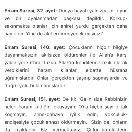
En’am Suresi, 32. ayet:
Dünya hayatı yalnızca bir oyun
ve bir oyalanmadan başkası değildir. Korkup-
sakınmakta olanlar için ahiret yurdu gerçekten daha
hayırlıdır. Yine de akıl erdirmeyecek misiniz?
En’am Suresi, 140. ayet:
Çocuklarını hiçbir bilgiye
dayanmaksızın akılsızca öldürenler ile Allah’a karşı
yalan yere iftira düzüp Allah’ın kendilerine rızık olarak
verdiklerini haram kılanlar elbette hüsrana
uğramışlardır. Onlar, gerçekten şaşırıp sapmışlardır ve
doğru yolu bulamamışlardır.
En’am Suresi, 151. ayet:
De ki: “Gelin size Rabbinizin
neleri haram kıldığını okuyayım: O’na hiçbir şeyi ortak
koşmayın, anne-babaya iyilik edin, yoksulluk-
endişesiyle çocuklarınızı öldürmeyin. -Sizin de, onların
da rızıklarını Biz vermekteyiz. Çirkin-kötülüklerin