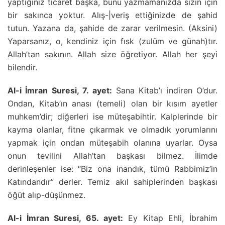
yaptığınız ticaret başka, bunu yazmamanızda sizin için
bir sakınca yoktur. Alış-|veriş ettiğinizde de şahid
tutun. Yazana da, şahide de zarar verilmesin. (Aksini)
Yaparsanız, o, kendiniz için fısk (zulüm ve günah)tır.
Allah’tan sakının. Allah size öğretiyor. Allah her şeyi
bilendir.
Al-i İmran Suresi, 7. ayet:
Sana Kitab’ı indiren O’dur.
Ondan, Kitab’ın anası (temeli) olan bir kısım ayetler
muhkem’dir; diğerleri ise müteşabihtir. Kalplerinde bir
kayma olanlar, fitne çıkarmak ve olmadık yorumlarını
yapmak için ondan müteşabih olanına uyarlar. Oysa
onun tevilini Allah’tan başkası bilmez. İlimde
derinleşenler ise: “Biz ona inandık, tümü Rabbimiz’in
Katındandır” derler. Temiz akıl sahiplerinden başkası
öğüt alıp-düşünmez.
Al-i İmran Suresi, 65. ayet:
Ey Kitap Ehli, İbrahim