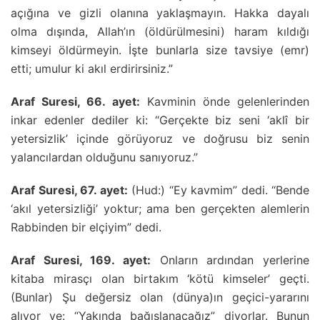
açığına ve gizli olanına yaklaşmayın. Hakka dayalı
olma dışında, Allah’ın (öldürülmesini) haram kıldığı
kimseyi öldürmeyin. İşte bunlarla size tavsiye (emr)
etti; umulur ki akıl erdirirsiniz.”
Araf Suresi, 66. ayet:
Kavminin önde gelenlerinden
inkar edenler dediler ki: “Gerçekte biz seni ‘aklî bir
yetersizlik’ içinde görüyoruz ve doğrusu biz senin
yalancılardan olduğunu sanıyoruz.”
Araf Suresi, 67. ayet:
(Hud:) “Ey kavmim” dedi. “Bende
‘akıl yetersizliği’ yoktur; ama ben gerçekten alemlerin
Rabbinden bir elçiyim” dedi.
Araf Suresi, 169. ayet:
Onların ardından yerlerine
kitaba mirasçı olan birtakım ‘kötü kimseler’ geçti.
(Bunlar) Şu değersiz olan (dünya)ın geçici-yararını
alıyor ve: “Yakında bağışlanacağız” diyorlar. Bunun