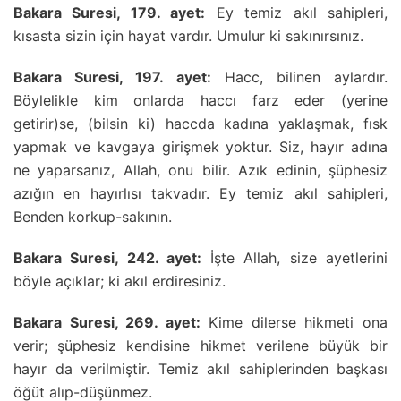
Bakara Suresi, 179. ayet:
Ey temiz akıl sahipleri,
kısasta sizin için hayat vardır. Umulur ki sakınırsınız.
Bakara Suresi, 197. ayet:
Hacc, bilinen aylardır.
Böylelikle kim onlarda haccı farz eder (yerine
getirir)se, (bilsin ki) haccda kadına yaklaşmak, fısk
yapmak ve kavgaya girişmek yoktur. Siz, hayır adına
ne yaparsanız, Allah, onu bilir. Azık edinin, şüphesiz
azığın en hayırlısı takvadır. Ey temiz akıl sahipleri,
Benden korkup-sakının.
Bakara Suresi, 242. ayet:
İşte Allah, size ayetlerini
böyle açıklar; ki akıl erdiresiniz.
Bakara Suresi, 269. ayet:
Kime dilerse hikmeti ona
verir; şüphesiz kendisine hikmet verilene büyük bir
hayır da verilmiştir. Temiz akıl sahiplerinden başkası
öğüt alıp-düşünmez.