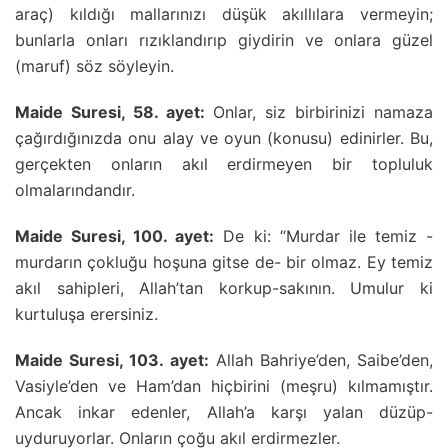
araç) kıldığı mallarınızı düşük akıllılara vermeyin;
bunlarla onları rızıklandırıp giydirin ve onlara güzel
(maruf) söz söyleyin.
Maide Suresi, 58. ayet:
Onlar, siz birbirinizi namaza
çağırdığınızda onu alay ve oyun (konusu) edinirler. Bu,
gerçekten onların akıl erdirmeyen bir topluluk
olmalarındandır.
Maide Suresi, 100. ayet:
De ki: “Murdar ile temiz -
murdarın çokluğu hoşuna gitse de- bir olmaz. Ey temiz
akıl sahipleri, Allah’tan korkup-sakının. Umulur ki
kurtuluşa erersiniz.
Maide Suresi, 103. ayet:
Allah Bahriye’den, Saibe’den,
Vasiyle’den ve Ham’dan hiçbirini (meşru) kılmamıştır.
Ancak inkar edenler, Allah’a karşı yalan düzüp-
uyduruyorlar. Onların çoğu akıl erdirmezler.