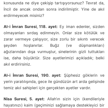
konusunda ne diye çekişip tartışıyorsunuz? Tevrat da,
İncil de ancak ondan sonra indirilmiştir. Yine de akıl
erdirmeyecek misiniz?
Al-i İmran Suresi, 118. ayet:
Ey iman edenler, sizden
olmayanları sırdaş edinmeyin. Onlar size kötülük ve
zarar vermeye çalışıyor, size zorlu bir sıkıntı verecek
şeyden hoşlanırlar. Buğz (ve düşmanlıkları)
ağızlarından dışa vurmuştur, sinelerinin gizli tuttukları
ise, daha büyüktür. Size ayetlerimizi açıkladık; belki
akıl erdirirsiniz.
Al-i İmran Suresi, 190. ayet:
Şüphesiz göklerin ve
yerin yaratılışında, gece ile gündüzün art arda gelişinde
temiz akıl sahipleri için gerçekten ayetler vardır.
Nisa Suresi, 5. ayet:
Allah’ın sizin için (kendileriyle
hayatınızı) kaim (geçiminizi sağlamaya destekleyici bir