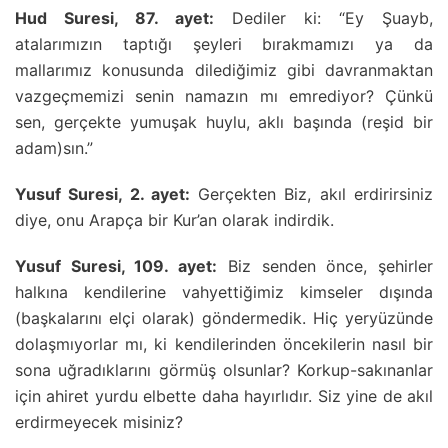
Hud Suresi, 87. ayet:
Dediler ki: “Ey Şuayb,
atalarımızın taptığı şeyleri bırakmamızı ya da
mallarımız konusunda dilediğimiz gibi davranmaktan
vazgeçmemizi senin namazın mı emrediyor? Çünkü
sen, gerçekte yumuşak huylu, aklı başında (reşid bir
adam)sın.”
Yusuf Suresi, 2. ayet:
Gerçekten Biz, akıl erdirirsiniz
diye, onu Arapça bir Kur’an olarak indirdik.
Yusuf Suresi, 109. ayet:
Biz senden önce, şehirler
halkına kendilerine vahyettiğimiz kimseler dışında
(başkalarını elçi olarak) göndermedik. Hiç yeryüzünde
dolaşmıyorlar mı, ki kendilerinden öncekilerin nasıl bir
sona uğradıklarını görmüş olsunlar? Korkup-sakınanlar
için ahiret yurdu elbette daha hayırlıdır. Siz yine de akıl
erdirmeyecek misiniz?