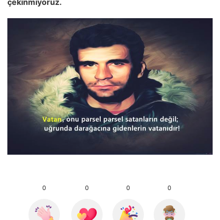
çekinmiyoruz.
0
0
0
0