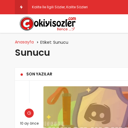
Kalite İle İlgili Sözler, Kalite Sözleri
Anasayfa
Etiket:
Sunucu
Sunucu
SON YAZILAR
10 ay önce