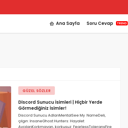
Ana Sayfa
Soru Cevap
TREND
GÜZEL SÖZLER
Discord Sunucu İsimleri | Hiçbir Yerde
Görmediğiniz İsimler!
Discord Sunucu AdlarıMentalSee My NameDeli,
çılgın: InsaneGhost Hunters: Hayalet
AvcılarıKorkmayan, korkusuz: FearlessToleransFire