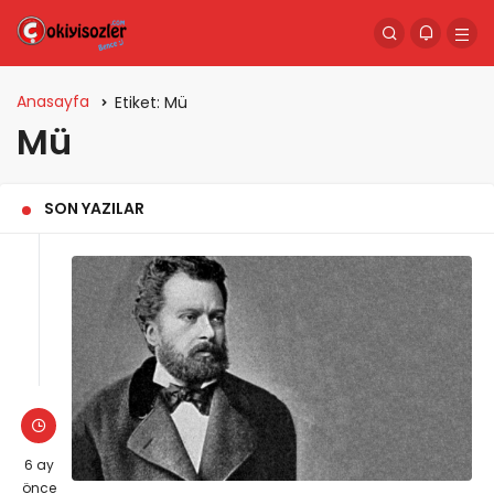
Anasayfa
Etiket:
Mü
Mü
SON YAZILAR
6 ay
önce