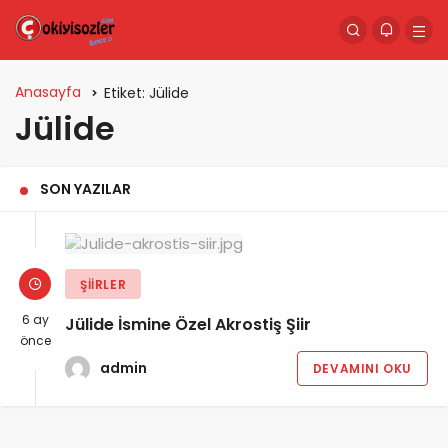
Anasayfa
Etiket:
Jülide
Jülide
SON YAZILAR
ŞIIRLER
6 ay
Jülide İsmine Özel Akrostiş Şiir
önce
admin
DEVAMINI OKU