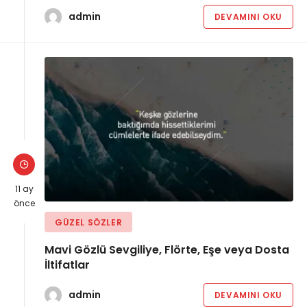
admin
DEVAMINI OKU
11 ay
önce
GÜZEL SÖZLER
Mavi Gözlü Sevgiliye, Flörte, Eşe veya Dosta
İltifatlar
admin
DEVAMINI OKU