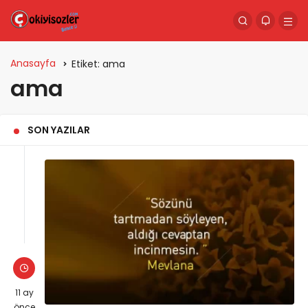
Anasayfa
Etiket:
ama
ama
SON YAZILAR
11 ay
önce