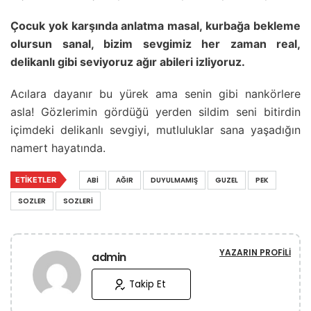
Çocuk yok karşında anlatma masal, kurbağa bekleme
olursun sanal, bizim sevgimiz her zaman real,
delikanlı gibi seviyoruz ağır abileri izliyoruz.
Acılara dayanır bu yürek ama senin gibi nankörlere
asla! Gözlerimin gördüğü yerden sildim seni bitirdin
içimdeki delikanlı sevgiyi, mutluluklar sana yaşadığın
namert hayatında.
ETIKETLER
ABI
AĞIR
DUYULMAMIŞ
GUZEL
PEK
SOZLER
SOZLERI
YAZARIN PROFILI
admin
Takip Et