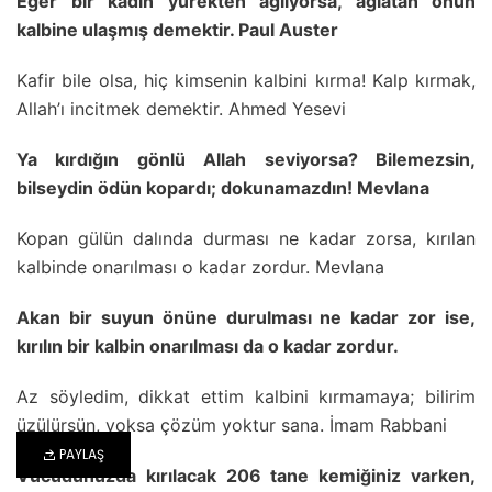
Eğer bir kadın yürekten ağlıyorsa, ağlatan onun
kalbine ulaşmış demektir. Paul Auster
Kafir bile olsa, hiç kimsenin kalbini kırma! Kalp kırmak,
Allah’ı incitmek demektir. Ahmed Yesevi
Ya kırdığın gönlü Allah seviyorsa? Bilemezsin,
bilseydin ödün kopardı; dokunamazdın! Mevlana
Kopan gülün dalında durması ne kadar zorsa, kırılan
kalbinde onarılması o kadar zordur. Mevlana
Akan bir suyun önüne durulması ne kadar zor ise,
kırılın bir kalbin onarılması da o kadar zordur.
Az söyledim, dikkat ettim kalbini kırmamaya; bilirim
üzülürsün, yoksa çözüm yoktur sana. İmam Rabbani
PAYLAŞ
Vücudunuzda kırılacak 206 tane kemiğiniz varken,