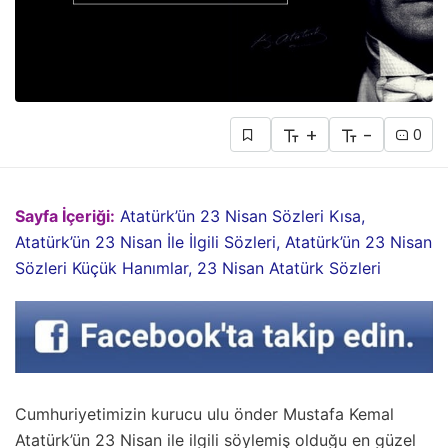
+
-
0
Sayfa İçeriği:
Atatürk’ün 23 Nisan Sözleri Kısa,
Atatürk’ün 23 Nisan İle İlgili Sözleri, Atatürk’ün 23 Nisan
Sözleri Küçük Hanımlar, 23 Nisan Atatürk Sözleri
Cumhuriyetimizin kurucu ulu önder Mustafa Kemal
Atatürk’ün 23 Nisan ile ilgili söylemiş olduğu en güzel