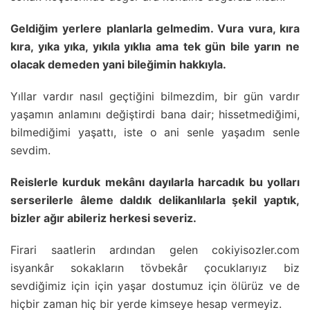
Geldiğim yerlere planlarla gelmedim. Vura vura, kıra
kıra, yıka yıka, yıkıla yıklıa ama tek gün bile yarın ne
olacak demeden yani bileğimin hakkıyla.
Yıllar vardır nasıl geçtiğini bilmezdim, bir gün vardır
yaşamın anlamını değiştirdi bana dair; hissetmediğimi,
bilmediğimi yaşattı, iste o ani senle yaşadım senle
sevdim.
Reislerle kurduk mekânı dayılarla harcadık bu yolları
serserilerle âleme daldık delikanlılarla şekil yaptık,
bizler ağır abileriz herkesi severiz.
Firari saatlerin ardından gelen cokiyisozler.com
isyankâr sokakların tövbekâr çocuklarıyız biz
sevdiğimiz için için yaşar dostumuz için ölürüz ve de
hiçbir zaman hiç bir yerde kimseye hesap vermeyiz.