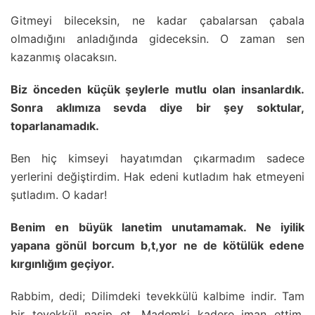
Gitmeyi bileceksin, ne kadar çabalarsan çabala
olmadığını anladığında gideceksin. O zaman sen
kazanmış olacaksın.
Biz önceden küçük şeylerle mutlu olan insanlardık.
Sonra aklımıza sevda diye bir şey soktular,
toparlanamadık.
Ben hiç kimseyi hayatımdan çıkarmadım sadece
yerlerini değiştirdim. Hak edeni kutladım hak etmeyeni
şutladım. O kadar!
Benim en büyük lanetim unutamamak. Ne iyilik
yapana gönül borcum b,t,yor ne de kötülük edene
kırgınlığım geçiyor.
Rabbim, dedi; Dilimdeki tevekkülü kalbime indir. Tam
bir tevekkül nasip et. Mademki kadere iman ettim,