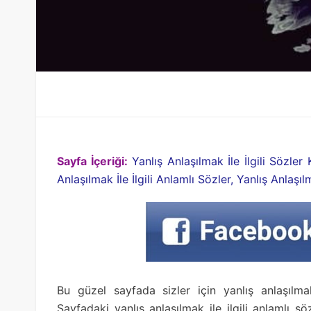
Sayfa İçeriği:
Yanlış Anlaşılmak İle İlgili Sözler 
Anlaşılmak İle İlgili Anlamlı Sözler, Yanlış Anlaşılm
Bu güzel sayfada sizler için yanlış anlaşılmak
Sayfadaki yanlış anlaşılmak ile ilgili anlamlı 