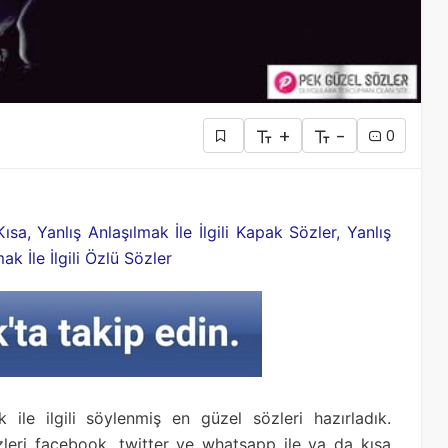
+
-
0
Kısa, Yanlış Anlaşılmak İle İlgili Kapak Sözler, Yanlış
ak İle İlgili Özlü Sözler
 ile ilgili söylenmiş en güzel sözleri hazırladık.
sözleri facebook, twitter ve whatsapp ile ya da kısa