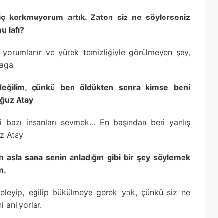
hiç korkmuyorum artık. Zaten siz ne söylerseniz
u lafı?
 yorumlanır ve yürek temizliğiyle görülmeyen şey,
raga
değilim, çünkü ben öldükten sonra kimse beni
ğuz Atay
bi bazı insanları sevmek… En başından beri yanlış
z Atay
n asla sana senin anladığın gibi bir şey söylemek
m.
keleyip, eğilip bükülmeye gerek yok, çünkü siz ne
 anlıyorlar.