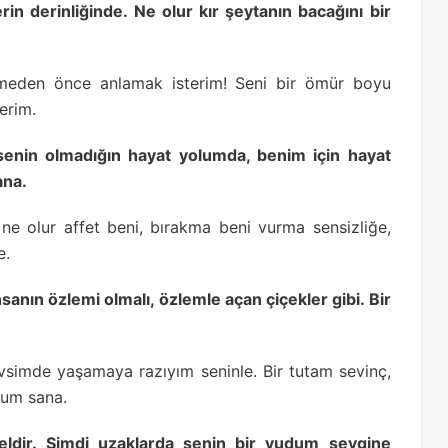
rin derinliğinde. Ne olur kır şeytanın bacağını bir
meden önce anlamak isterim! Seni bir ömür boyu
erim.
senin olmadığın hayat yolumda, benim için hayat
ana.
 ne olur affet beni, bırakma beni vurma sensizliğe,
e.
insanın özlemi olmalı, özlemle açan çiçekler gibi. Bir
evsimde yaşamaya razıyım seninle. Bir tutam sevinç,
rum sana.
ldir. Şimdi uzaklarda senin bir yudum sevgine