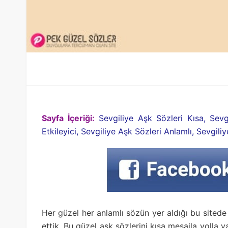
Sayfa İçeriği:
Sevgiliye Aşk Sözleri Kısa, Sev
Etkileyici, Sevgiliye Aşk Sözleri Anlamlı, Sevgil
Her güzel her anlamlı sözün yer aldığı bu sitede 
ettik. Bu güzel aşk sözlerini kısa mesajla yolla