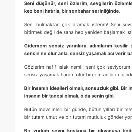
Seni düşünür, seni özlerim, sevgilerin özlemle
kez beni hatırla, bir sonbahar serinliğinde.
Seni bulmaktan çok aramak isterim! Seni sev
bitirmek değil de sana hep yeniden başlamak ist
Gidemem sensiz yarınlara, adımlarım kesilir 
sensin ne olur anla, sensiz yaşamak acı verir b
Gözlerim hafif ıslak nemli, seni çok seviyorum
sensiz yaşamak haram olur biterim acıların içind
Bir insanın idealleri olmalı, sonsuzluk gibi. Bir 
insanın bir tanesi olmalı, o da senin gibi.
Bütün mevsimleri bir günde, bütün yılları bir m
bir tutam umut ve bir tutam mutluluk gönderiyo
Bir yudum sevgi koskoca bir okyanusa bede