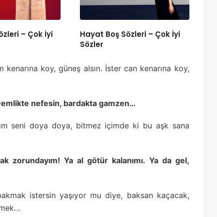
özleri – Çok İyi
Hayat Boş Sözleri – Çok İyi
Sözler
m kenarına koy, güneş alsın. İster can kenarına koy,
 Demlikte nefesin, bardakta gamzen…
adım seni doya doya, bitmez içimde ki bu aşk sana
k zorundayım! Ya al götür kalanımı. Ya da gel,
 bakmak istersin yaşıyor mu diye, baksan kaçacak,
evmek…