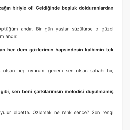
cağın biriyle ol! Geldiğinde boşluk dolduranlardan
 öptüğüm andır. Bir gün yaşlar süzülürse o güzel
m andır.
an her dem gözlerimin hapsindesin kalbimin tek
 olsan hep uyurum, gecem sen olsan sabahı hiç
 gibi, sen beni şarkılarımsın melodisi duyulmamış
 duyulur elbette. Özlemek ne renk sence? Sen rengi