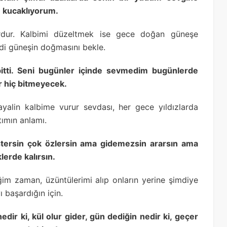
e kucaklıyorum.
dur. Kalbimi düzeltmek ise gece doğan güneşe
di güneşin doğmasını bekle.
itti. Seni bugünler içinde sevmedim bugünlerde
ar hiç bitmeyecek.
ayalin kalbime vurur sevdası, her gece yıldızlarda
tımın anlamı.
 istersin çok özlersin ama gidemezsin ararsın ama
lerde kalırsın.
iğim zaman, üzüntülerimi alıp onların yerine şimdiye
 başardığın için.
nedir ki, kül olur gider, gün dediğin nedir ki, geçer