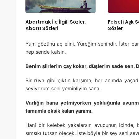
Abartmak İle İlgili Sözler,
Felsefi Aşk S
Abartı Sözleri
Sözler
Yum gözünü aç elini. Yüreğim senindir. İster ca
hep sende kalsın.
Benim şiirlerim çay kokar, düşlerim sade sen.
Bir rüya gibi çıktın karşıma, her anımda yaş
seviyorum seni yeminliyim sana.
Varlığın bana yetmiyorken yokluğunla avunma
tamamla eksik kalan yanımı.
Hani bir kelebek yakalarsın avucunun içinde,
sımsıkı tutsan ölecek. İşte böyle bir şey seni s