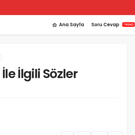
Ana Sayfa
Soru Cevap
TREND
e İlgili Sözler