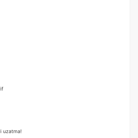
if
ri uzatma!