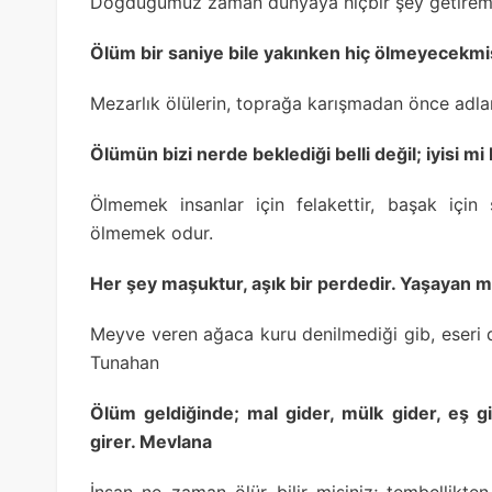
Doğduğumuz zaman dünyaya hiçbir şey getiremed
Ölüm bir saniye bile yakınken hiç ölmeyecekmi
Mezarlık ölülerin, toprağa karışmadan önce adların
Ölümün bizi nerde beklediği belli değil; iyisi m
Ölmemek insanlar için felakettir, başak için
ölmemek odur.
Her şey maşuktur, aşık bir perdedir. Yaşayan m
Meyve veren ağaca kuru denilmediği gib, eser
Tunahan
Ölüm geldiğinde; mal gider, mülk gider, eş g
girer. Mevlana
İnsan ne zaman ölür bilir misiniz; tembellikte