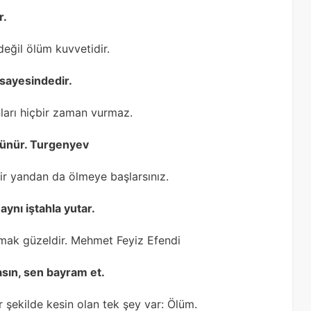
r.
eğil ölüm kuvvetidir.
 sayesindedir.
arı hiçbir zaman vurmaz.
rünür. Turgenyev
ir yandan da ölmeye başlarsınız.
ynı iştahla yutar.
olmak güzeldir. Mehmet Feyiz Efendi
asın, sen bayram et.
r şekilde kesin olan tek şey var: Ölüm.