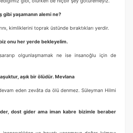
iğimiz gibi, ölürken de hiçbir şey götüremeyiz.
ş gibi yaşamanın alemi ne?
ı, kimliklerini toprak üstünde bıraktıkları yerdir.
i biz onu her yerde bekleyelim.
 sararıp olgunlaşmamak ne ise insanoğlu için de
aşuktur, aşık bir ölüdür. Mevlana
i devam eden zevâta da ölü denmez. Süleyman Hilmi
ider, dost gider ama iman kabre bizimle beraber
n, inançsızlıktan ve hayatı yaşamaya değer kılmayı