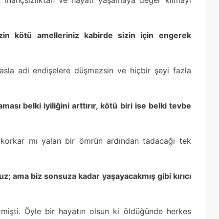
zin kötü amelleriniz kabirde sizin için engerek
a adi endişelere düşmezsin ve hiçbir şeyi fazla
ası belki iyiliğini arttırır, kötü biri ise belki tevbe
ç korkar mı yalan bir ömrün ardından tadacağı tek
uruz; ama biz sonsuza kadar yaşayacakmış gibi kırıcı
işti. Öyle bir hayatın olsun ki öldüğünde herkes