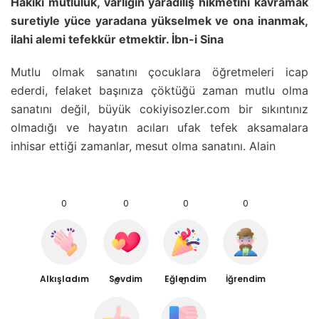
Hakiki mutluluk, varlığın yaradılış hikmetini kavramak
suretiyle yüce yaradana yükselmek ve ona inanmak,
ilahi alemi tefekkür etmektir. İbn-i Sina
Mutlu olmak sanatını çocuklara öğretmeleri icap
ederdi, felaket başınıza çöktüğü zaman mutlu olma
sanatını değil, büyük cokiyisozler.com bir sıkıntınız
olmadığı ve hayatın acıları ufak tefek aksamalara
inhisar ettiği zamanlar, mesut olma sanatını. Alain
0
0
0
0
Alkışladım
Sevdim
Eğlendim
İğrendim
0
0