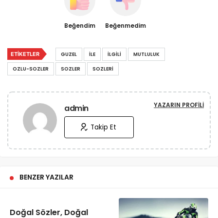
Beğendim
Beğenmedim
ETIKETLER
GUZEL
İLE
İLGILI
MUTLULUK
OZLU-SOZLER
SOZLER
SOZLERI
YAZARIN PROFILI
admin
Takip Et
BENZER YAZILAR
Doğal Sözler, Doğal