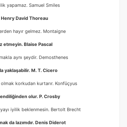
yilik yapamaz. Samuel Smiles
r. Henry David Thoreau
ylerden hayır gelmez. Montaigne
öz etmeyin. Blaise Pascal
çlamakla aynı şeydir. Demosthenes
a yaklaşabilir. M. T. Cicero
lı olmak korkudan kurtarır. Konfüçyus
kendiliğinden olur. P. Crosby
yayı iyilik beklenmesin. Bertolt Brecht
pmak da lazımdır. Denis Diderot