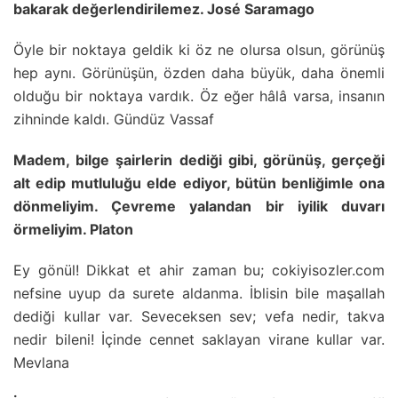
bakarak değerlendirilemez. José Saramago
Öyle bir noktaya geldik ki öz ne olursa olsun, görünüş
hep aynı. Görünüşün, özden daha büyük, daha önemli
olduğu bir noktaya vardık. Öz eğer hâlâ varsa, insanın
zihninde kaldı. Gündüz Vassaf
Madem, bilge şairlerin dediği gibi, görünüş, gerçeği
alt edip mutluluğu elde ediyor, bütün benliğimle ona
dönmeliyim. Çevreme yalandan bir iyilik duvarı
örmeliyim. Platon
Ey gönül! Dikkat et ahir zaman bu; cokiyisozler.com
nefsine uyup da surete aldanma. İblisin bile maşallah
dediği kullar var. Seveceksen sev; vefa nedir, takva
nedir bileni! İçinde cennet saklayan virane kullar var.
Mevlana