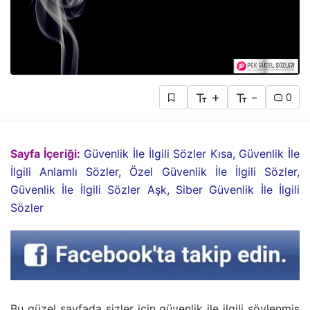
+
-
0
Sayfa İçeriği:
Güvenlik İle İlgili Sözler Kısa, Güvenlik İle
İlgili Anlamlı Sözler, Özel Güvenlik İle İlgili Sözler,
Güvenlik İle İlgili Sözler Aşk, Siber Güvenlik İle İlgili
Sözler
Bu güzel sayfada sizler için güvenlik ile ilgili söylenmiş