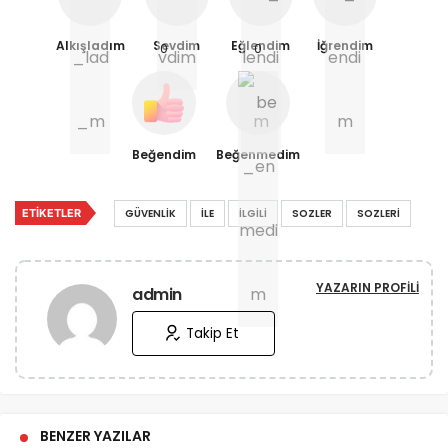
Alkışladım
Sevdim
Eğlendim
İğrendim
0
0
Beğendim
Beğenmedim
ETIKETLER
GÜVENLIK
İLE
İLGILI
SOZLER
SOZLERI
YAZARIN PROFILI
admin
Takip Et
BENZER YAZILAR