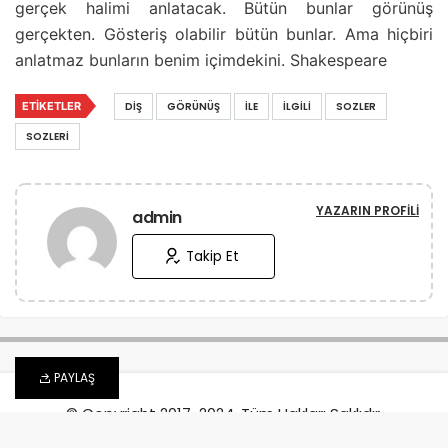
gerçek halimi anlatacak. Bütün bunlar görünüş
gerçekten. Gösteriş olabilir bütün bunlar. Ama hiçbiri
anlatmaz bunların benim içimdekini. Shakespeare
ETIKETLER
DIŞ
GÖRÜNÜŞ
İLE
İLGILI
SOZLER
SOZLERI
YAZARIN PROFILI
admin
Takip Et
PAYLAŞ
© Copyright 2017-2024, Tüm Hakları Saklıdır.