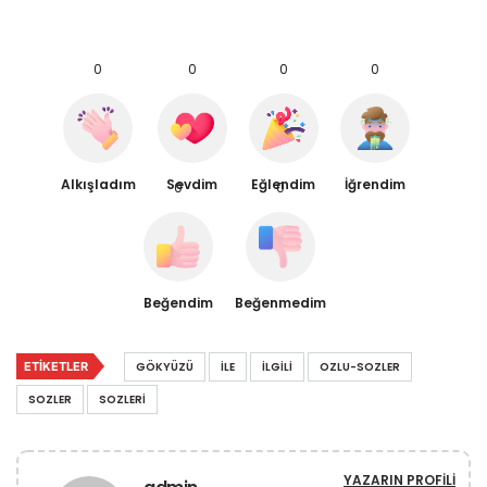
0
0
0
0
Alkışladım
Sevdim
Eğlendim
İğrendim
0
0
Beğendim
Beğenmedim
ETIKETLER
GÖKYÜZÜ
İLE
İLGILI
OZLU-SOZLER
SOZLER
SOZLERI
YAZARIN PROFILI