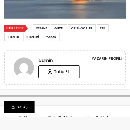
ETIKETLER
EFSANE
GUZEL
OZLU-SOZLER
PEK
SOZLER
SOZLERI
YAZAR
YAZARIN PROFILI
admin
Takip Et
PAYLAŞ
© Copyright 2017-2024, Tüm Hakları Saklıdır.