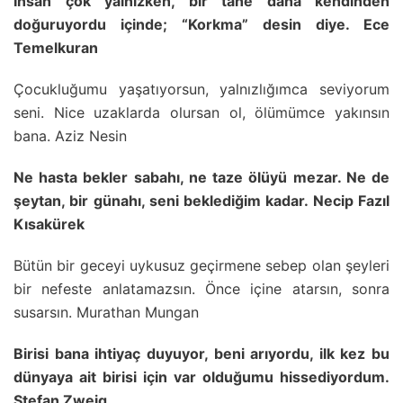
İnsan çok yalnızken, bir tane daha kendinden
doğuruyordu içinde; “Korkma” desin diye. Ece
Temelkuran
Çocukluğumu yaşatıyorsun, yalnızlığımca seviyorum
seni. Nice uzaklarda olursan ol, ölümümce yakınsın
bana. Aziz Nesin
Ne hasta bekler sabahı, ne taze ölüyü mezar. Ne de
şeytan, bir günahı, seni beklediğim kadar. Necip Fazıl
Kısakürek
Bütün bir geceyi uykusuz geçirmene sebep olan şeyleri
bir nefeste anlatamazsın. Önce içine atarsın, sonra
susarsın. Murathan Mungan
Birisi bana ihtiyaç duyuyor, beni arıyordu, ilk kez bu
dünyaya ait birisi için var olduğumu hissediyordum.
Stefan Zweig