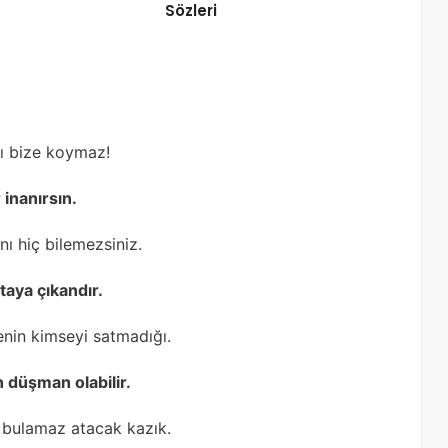
Sözleri
ğı bize koymaz!
 inanırsın.
nı hiç bilemezsiniz.
rtaya çıkandır.
senin kimseyi satmadığı.
düşman olabilir.
 bulamaz atacak kazık.