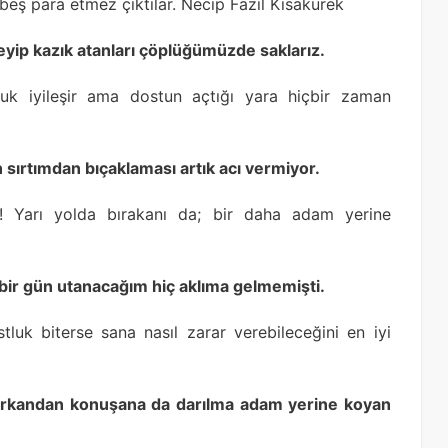
eş para etmez çıktılar. Necip Fazıl Kısakürek
yip kazık atanları çöplüğümüzde saklarız.
k iyileşir ama dostun açtığı yara hiçbir zaman
n sırtımdan bıçaklaması artık acı vermiyor.
! Yarı yolda bırakanı da; bir daha adam yerine
bir gün utanacağım hiç aklıma gelmemişti.
uk biterse sana nasıl zarar verebileceğini en iyi
 arkandan konuşana da darılma adam yerine koyan