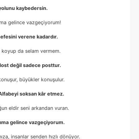
, yolunu kaybedersin.
lıma gelince vazgeçiyorum!
nefesini verene kadardır.
ine koyup da selam vermem.
 dost değil sadece posttur.
onuşur, büyükler konuşulur.
l Alfabeyi soksan kâr etmez.
un eldir seni arkandan vuran.
klıma gelince vazgeçiyorum.
za, insanlar senden hızlı dönüyor.