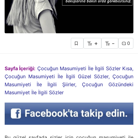
+
-
0
Sayfa İçeriği:
Çocuğun Masumiyeti İle İlgili Sözler Kısa,
Çocuğun Masumiyeti İle İlgili Güzel Sözler, Çocuğun
Masumiyeti İle İlgili Şiirler, Çocuğun Gözündeki
Masumiyet İle İlgili Sözler
Bu güzel sayfada sizler için çocuğun masumiyeti ile