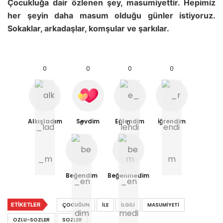
Çocukluğa dair özlenen şey, masumiyettir. Hepimiz
her şeyin daha masum olduğu günler istiyoruz.
Sokaklar, arkadaşlar, komşular ve şarkılar.
0
0
0
0
Alkışladım
Sevdim
Eğlendim
İğrendim
0
0
Beğendim
Beğenmedim
ETIKETLER
ÇOCUĞUN
İLE
İLGILI
MASUMIYETI
OZLU-SOZLER
SOZLER