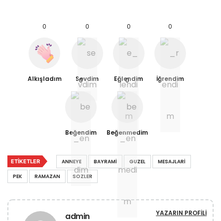
0
0
0
0
Alkışladım
Sevdim
Eğlendim
İğrendim
0
0
Beğendim
Beğenmedim
ETIKETLER
ANNEYE
BAYRAMI
GUZEL
MESAJLARI
PEK
RAMAZAN
SOZLER
YAZARIN PROFILI
admin