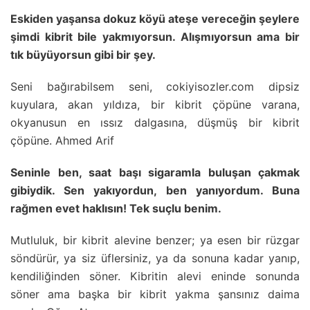
Eskiden yaşansa dokuz köyü ateşe vereceğin şeylere
şimdi kibrit bile yakmıyorsun. Alışmıyorsun ama bir
tık büyüyorsun gibi bir şey.
Seni bağırabilsem seni, cokiyisozler.com dipsiz
kuyulara, akan yıldıza, bir kibrit çöpüne varana,
okyanusun en ıssız dalgasına, düşmüş bir kibrit
çöpüne. Ahmed Arif
Seninle ben, saat başı sigaramla buluşan çakmak
gibiydik. Sen yakıyordun, ben yanıyordum. Buna
rağmen evet haklısın! Tek suçlu benim.
Mutluluk, bir kibrit alevine benzer; ya esen bir rüzgar
söndürür, ya siz üflersiniz, ya da sonuna kadar yanıp,
kendiliğinden söner. Kibritin alevi eninde sonunda
söner ama başka bir kibrit yakma şansınız daima