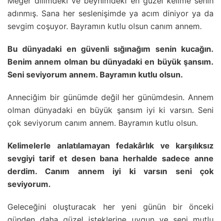
Meğer dilimdeki ve beynimdeki en güzel kelime senin
adınmış. Sana her seslenişimde ya acım diniyor ya da
sevgim coşuyor. Bayramın kutlu olsun canım annem.
Bu dünyadaki en güvenli sığınağım senin kucağın.
Benim annem olman bu dünyadaki en büyük şansım.
Seni seviyorum annem. Bayramın kutlu olsun.
Anneciğim bir günümde değil her günümdesin. Annem
olman dünyadaki en büyük şansım iyi ki varsın. Seni
çok seviyorum canım annem. Bayramın kutlu olsun.
Kelimelerle anlatılamayan fedakârlık ve karşılıksız
sevgiyi tarif et desen bana herhalde sadece anne
derdim. Canım annem iyi ki varsın seni çok
seviyorum.
Geleceğini oluşturacak her yeni günün bir önceki
günden daha güzel isteklerine uygun ve seni mutlu