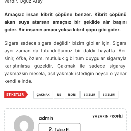
vardır. Oğuz Atay
Amaçsız insan kibrit çöpüne benzer. Kibrit çöpünü
akan suya atarsan amaçsız bir şekilde alır başını
gider. Bir insanın amacı yoksa kibrit çöpü gibi gider.
Sigara sadece sigara değildir bizim gibiler için. Sigara
aynı zaman da tutunduğumuz bir daldır hayatta. Acı,
sinir, öfke, özlem, mutluluk gibi tüm duygular sigarayla
karıştırılırsa güzeldir. Çakmak ile sadece sigarayı
yakmazsın mesela, asıl yakmak istediğin neyse o yanar
kendi elinde.
ETIKETLER
ÇAKMAK
İLE
İLGILI
SOZLER
SOZLERI
YAZARIN PROFILI
admin
Takip Et