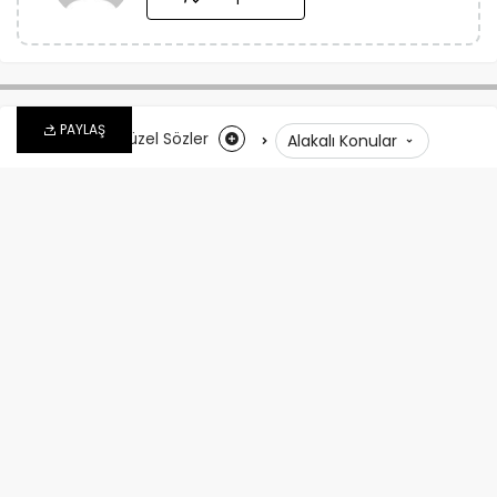
PAYLAŞ
Anasayfa
Güzel Sözler
Alakalı Konular
Kariyer İle İlgili Sözler – Çok
İyi Sözler
admin
tarafından
2 Kasım 2025