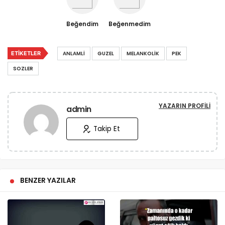
Beğendim
Beğenmedim
ETIKETLER
ANLAMLI
GUZEL
MELANKOLIK
PEK
SOZLER
YAZARIN PROFILI
admin
Takip Et
BENZER YAZILAR