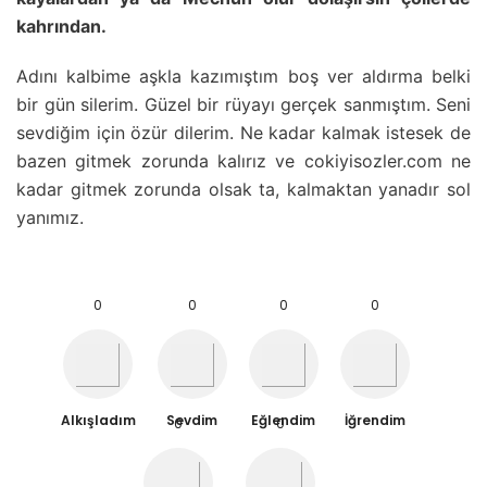
kahrından.
Adını kalbime aşkla kazımıştım boş ver aldırma belki
bir gün silerim. Güzel bir rüyayı gerçek sanmıştım. Seni
sevdiğim için özür dilerim. Ne kadar kalmak istesek de
bazen gitmek zorunda kalırız ve cokiyisozler.com ne
kadar gitmek zorunda olsak ta, kalmaktan yanadır sol
yanımız.
0
0
0
0
Alkışladım
Sevdim
Eğlendim
İğrendim
0
0