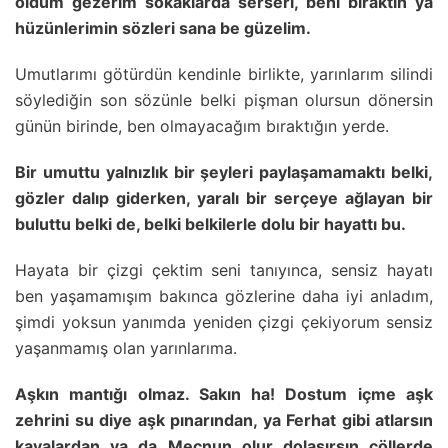
oldum gezerim sokaklarda serseri, beni bıraktın ya
hüzünlerimin sözleri sana be güzelim.
Umutlarımı götürdün kendinle birlikte, yarınlarım silindi
söylediğin son sözünle belki pişman olursun dönersin
günün birinde, ben olmayacağım bıraktığın yerde.
Bir umuttu yalnızlık bir şeyleri paylaşamamaktı belki,
gözler dalıp giderken, yaralı bir serçeye ağlayan bir
buluttu belki de, belki belkilerle dolu bir hayattı bu.
Hayata bir çizgi çektim seni tanıyınca, sensiz hayatı
ben yaşamamışım bakınca gözlerine daha iyi anladım,
şimdi yoksun yanımda yeniden çizgi çekiyorum sensiz
yaşanmamış olan yarınlarıma.
Aşkın mantığı olmaz. Sakın ha! Dostum içme aşk
zehrini su diye aşk pınarından, ya Ferhat gibi atlarsın
kayalardan ya da Mecnun olur dolaşırsın çöllerde