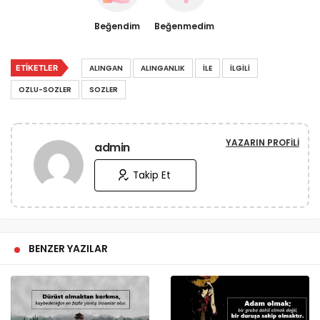
Beğendim
Beğenmedim
ETIKETLER
ALINGAN
ALINGANLIK
İLE
İLGILI
OZLU-SOZLER
SOZLER
YAZARIN PROFILI
admin
Takip Et
BENZER YAZILAR