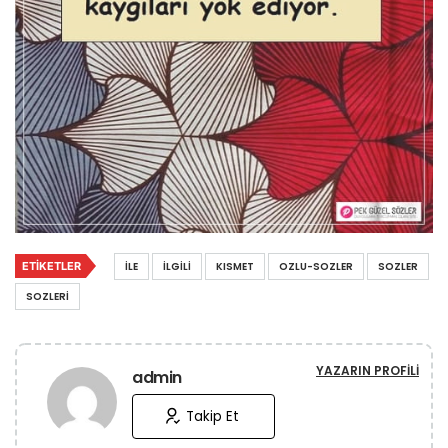
ETIKETLER
İLE
İLGILI
KISMET
OZLU-SOZLER
SOZLER
SOZLERI
YAZARIN PROFILI
admin
Takip Et