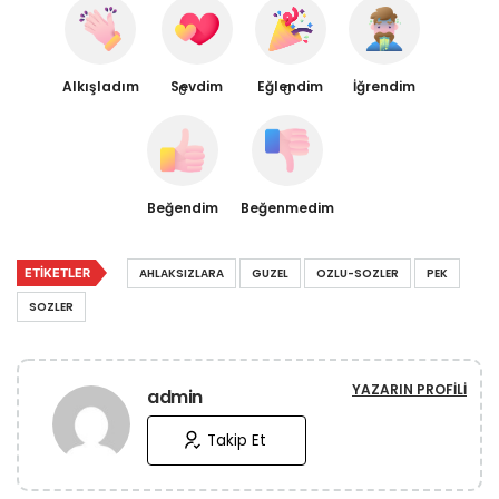
Alkışladım
Sevdim
Eğlendim
İğrendim
0
0
Beğendim
Beğenmedim
ETIKETLER
AHLAKSIZLARA
GUZEL
OZLU-SOZLER
PEK
SOZLER
YAZARIN PROFILI
admin
Takip Et