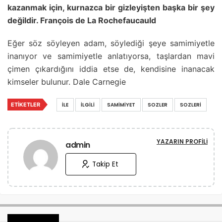
kazanmak için, kurnazca bir gizleyişten başka bir şey
değildir. François de La Rochefaucauld
Eğer söz söyleyen adam, söylediği şeye samimiyetle
inanıyor ve samimiyetle anlatıyorsa, taşlardan mavi
çimen çıkardığını iddia etse de, kendisine inanacak
kimseler bulunur. Dale Carnegie
ETIKETLER
İLE
İLGILI
SAMIMIYET
SOZLER
SOZLERI
YAZARIN PROFILI
admin
Takip Et