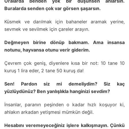
Oralarda benden yok bir düşünsen anlarsın.
Buralarda senden çok var görsen şaşarsın.
Küsmek ve darılmak için bahaneler aramak yerine,
sevmek ve sevilmek için çareler arayın.
Değmeyen birine dönüp bakmam. Ama insansa
notunu, hayvansa otunu verir giderim.
Çevrem çok geniş, diyenlere kısa bir not: 10 tane 10
kuruş 1 lira eder, 2 tane 50 kuruş da!
Sen! Pardon siz mi demeliydim? Siz kaç
yüzlüydünüz? Ben yanlışlıkla hanginizi sevdim?
İnsanlar, paranın peşinden o kadar hızlı koşuyor ki,
ahlakın arkadan yetişmesi mümkün değil.
Hesabını veremeyeceğiniz işlere kalkışmayın. Çünkü