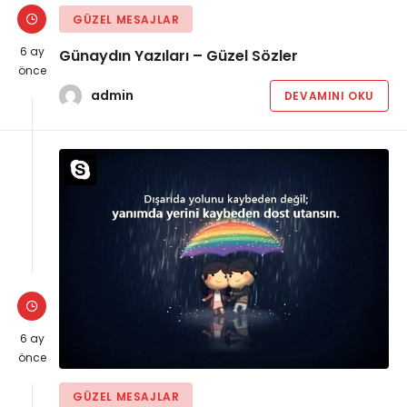
GÜZEL MESAJLAR
6 ay
Günaydın Yazıları – Güzel Sözler
önce
admin
DEVAMINI OKU
6 ay
önce
GÜZEL MESAJLAR