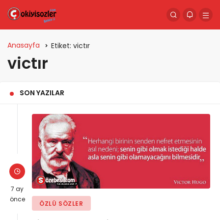
Anasayfa
Etiket:
victır
victır
SON YAZILAR
7 ay
önce
ÖZLÜ SÖZLER