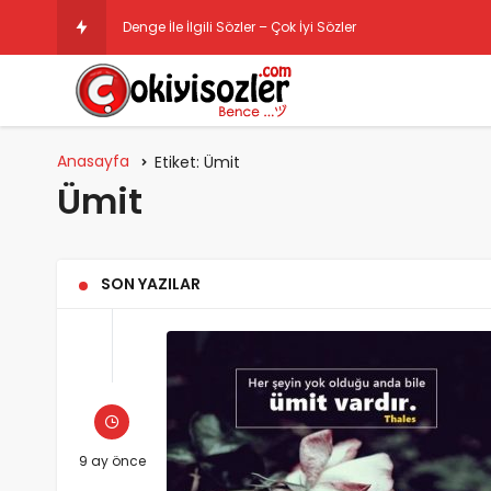
Denge İle İlgili Sözler – Çok İyi Sözler
Anasayfa
Etiket:
Ümit
Ümit
SON YAZILAR
9 ay önce