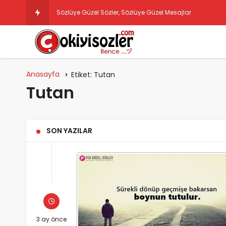
Sözlüye Güzel Sözler, Sözlüye Güzel Mesajlar
Anasayfa
Etiket:
Tutan
Tutan
SON YAZILAR
3 ay önce