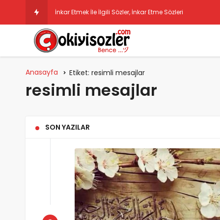
İnkar Etmek İle İlgili Sözler, İnkar Etme Sözleri
Anasayfa
Etiket:
resimli mesajlar
resimli mesajlar
SON YAZILAR