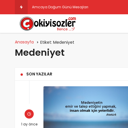
Amcaya Doğum Günü Mesajları
Anasayfa
Etiket:
Medeniyet
Medeniyet
SON YAZILAR
1 ay önce