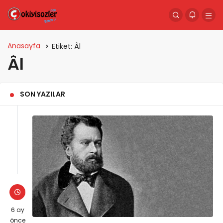
Anasayfa
Etiket:
Âl
Âl
SON YAZILAR
6 ay
önce