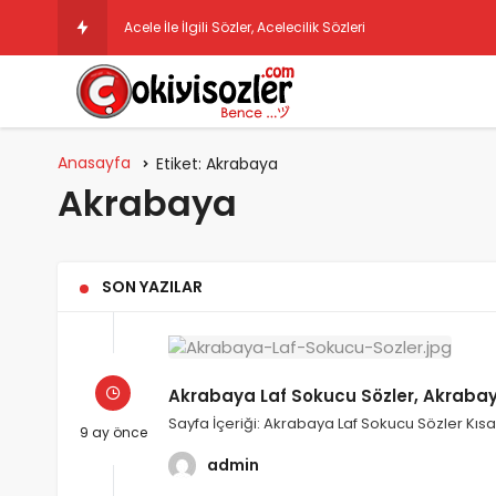
Acele İle İlgili Sözler, Acelecilik Sözleri
Anasayfa
Etiket:
Akrabaya
Akrabaya
SON YAZILAR
Akrabaya Laf Sokucu Sözler, Akrabay
Sayfa İçeriği: Akrabaya Laf Sokucu Sözler Kıs
9 ay önce
admin